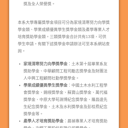
獎及全人榮譽獎。
本系大學專屬獎學金項目可分為家境清寒努力向學獎
學金類、學業成績優異學生獎學金類及產學專業人才
培育獎助學金類。三類獎學金合計共有13項，可供
學生申請。有關下述獎學金申請辦法可至本系網站查
詢。
家境清寒努力向學獎學金
：土木第十屆畢業系友
獎助學金、中華顧問工程司勵志獎學金及財團法
人中興工程顧問社勤學獎學金。
學業成績優異學生獎學金
：中國土木水利工程學
會獎學金、錫綬獎學金、蘇寶山獎學金、萬代福
獎學金、中原大學苟淵博紀念獎學金、羅昌達先
生紀念獎學金、土木及水利獎學金及彭桂焄紀念
獎學金等。
產學人才培育獎助學金
：晨禎專業人才培育獎助