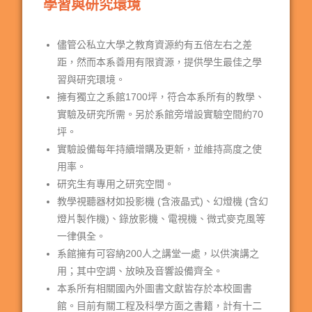
學習與研究環境
儘管公私立大學之教育資源約有五倍左右之差
距，然而本系善用有限資源，提供學生最佳之學
習與研究環境。
擁有獨立之系館1700坪，符合本系所有的教學、
實驗及研究所需。另於系館旁增設實驗空間約70
坪。
實驗設備每年持續增購及更新，並維持高度之使
用率。
研究生有專用之研究空間。
教學視聽器材如投影機 (含液晶式)、幻燈機 (含幻
燈片製作機)、錄放影機、電視機、微式麥克風等
一律俱全。
系館擁有可容納200人之講堂一處，以供演講之
用；其中空調、放映及音響設備齊全。
本系所有相關國內外圖書文獻皆存於本校圖書
館。目前有關工程及科學方面之書籍，計有十二