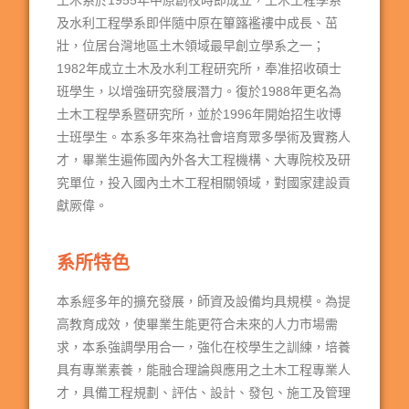
土木系於1955年中原創校時即成立，土木工程學系
及水利工程學系即伴隨中原在篳簬襤褸中成長、茁
壯，位居台灣地區土木領域最早創立學系之一；
1982年成立土木及水利工程研究所，奉准招收碩士
班學生，以增強研究發展潛力。復於1988年更名為
土木工程學系暨研究所，並於1996年開始招生收博
士班學生。本系多年來為社會培育眾多學術及實務人
才，畢業生遍佈國內外各大工程機構、大專院校及研
究單位，投入國內土木工程相關領域，對國家建設貢
獻厥偉。
系所特色
本系經多年的擴充發展，師資及設備均具規模。為提
高教育成效，使畢業生能更符合未來的人力市場需
求，本系強調學用合一，強化在校學生之訓練，培養
具有專業素養，能融合理論與應用之土木工程專業人
才，具備工程規劃、評估、設計、發包、施工及管理