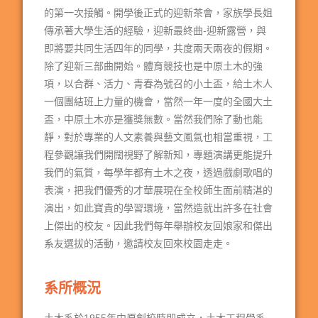
的第一次接觸。開學後正式的迎新茶會，家族學長姐
傳承著大學生活的經驗，迎新最終曲-迎新露營，與
即將要共同生活四年的同學，共度兩天兩夜的假期。
除了迎新三部曲開始。體育競技也是中原土木的強
項，以合群、活力、青春為號召的小土盃，給土木人
一個團結班上力量的機會，當然一年一度的全國大土
盃，中原土木亦是獲獎無數。當然我們除了動也能
靜，對於專業的人文素養與藝文風氣也相當重視，工
程參觀讓我們開闊視野了解新知，專題演講更能提升
我們的氣質，每學年都有土木之夜，透過戲劇歌唱的
表演，把我們優秀的才華展現在全校師生面前精湛的
演出，如此寶貴的學習環境，當然造就出許多在社會
上傑出的校友。因此我們每年舉辦校友回娘家和傑出
系友選拔的活動，邀請校友回來校園走走。
系所概況